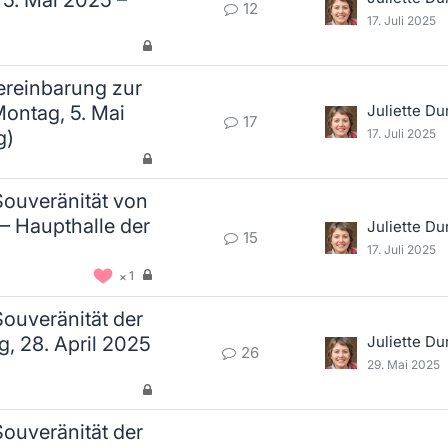
 5. Mai 2025 –
12
17. Juli 2025
Vereinbarung zur
Montag, 5. Mai
Juliette Du
17
g)
17. Juli 2025
Souveränität von
– Haupthalle der
Juliette Du
15
17. Juli 2025
1
Souveränität der
g, 28. April 2025
Juliette Du
26
29. Mai 2025
Souveränität der