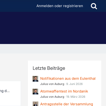
Anmelden oder registrieren
Letzte Beiträge
Notifikationen aus dem Eulenthal
Julius von Auburg
9. Juni 2026
Beratung über die Feststellung der Souveränität des Imperium Ladinorum (Montag, 31. März 2025 – Haupthalle der Versammlung)
Atomwaffentest im Nordanik
Julius von Auburg
19. März 2026
Antragsstelle der Versammlung