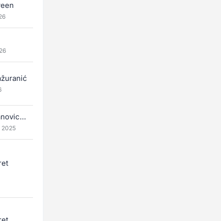
ween
26
26
žuranić
6
Vladimir Ivanovich Makarov
 2025
ret
ret