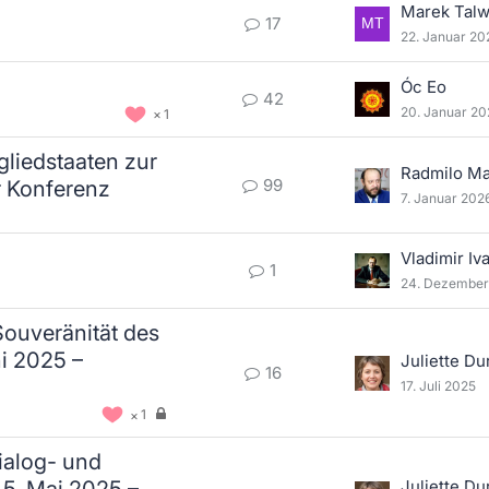
Marek Tal
17
22. Januar 20
Óc Eo
42
20. Januar 20
1
gliedstaaten zur
Radmilo Ma
99
r Konferenz
7. Januar 202
1
24. Dezember
Souveränität des
ni 2025 –
Juliette Du
16
17. Juli 2025
1
ialog- und
Juliette Du