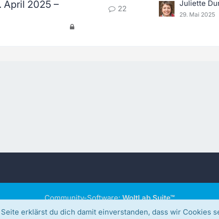
 April 2025 –
Juliette Du
22
29. Mai 2025
Community-Software:
WoltLab Suite™
In freundlicher Unterstützung durch
DJKenzo
(Discord: djkenzo
eite erklärst du dich damit einverstanden, dass wir Cookies s