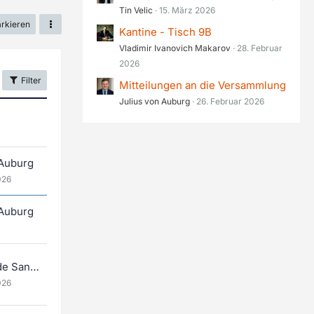
Tin Velic
15. März 2026
arkieren
Kantine - Tisch 9B
Vladimir Ivanovich Makarov
28. Februar
2026
Filter
Mitteilungen an die Versammlung
Julius von Auburg
26. Februar 2026
 Auburg
026
 Auburg
República de San Cristóbal
026