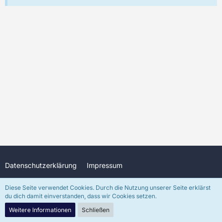
Datenschutzerklärung
Impressum
Diese Seite verwendet Cookies. Durch die Nutzung unserer Seite erklärst
du dich damit einverstanden, dass wir Cookies setzen.
Community-Software:
WoltLab Suite™
In freundlicher Unterstützung durch
DJKenzo
(Discord: djkenzo)
Weitere Informationen
Schließen