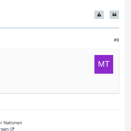
#9
er Nationen
rgen