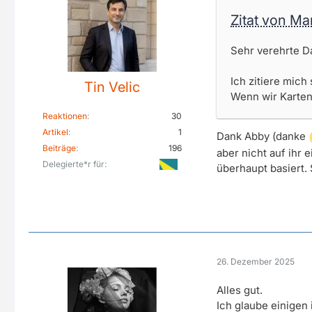
Zitat von M
Sehr verehrte D
Ich zitiere mich 
Tin Velic
Wenn wir Karten
Reaktionen
30
Artikel
1
Dank Abby (danke
Beiträge
196
aber nicht auf ihr 
Delegierte*r für
überhaupt basiert.
26. Dezember 2025
Alles gut.
Ich glaube einigen