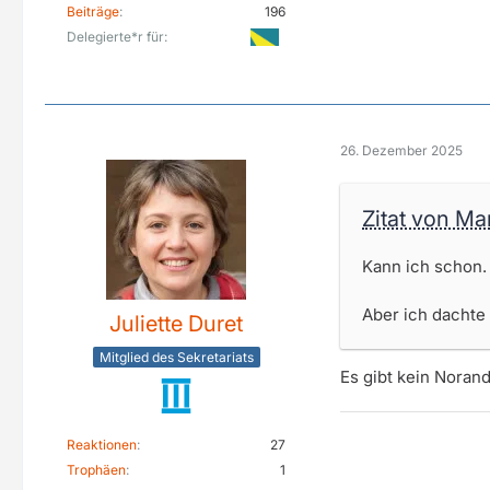
Beiträge
196
Delegierte*r für
26. Dezember 2025
Zitat von M
Kann ich schon.
Aber ich dachte
Juliette Duret
Mitglied des Sekretariats
Es gibt kein Norand
Reaktionen
27
Trophäen
1