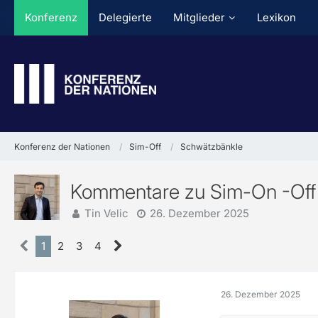
Konferenz
Delegierte
Mitglieder
Lexikon
Konferenz der Nationen
Sim-Off
Schwätzbänkle
Kommentare zu Sim-On -Off
Tin Velic
26. Dezember 2025
1
2
3
4
26. Dezember 2025