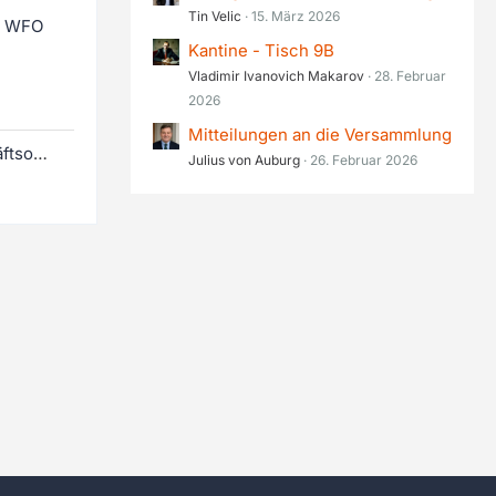
Tin Velic
15. März 2026
er WFO
Kantine - Tisch 9B
Vladimir Ivanovich Makarov
28. Februar
2026
Mitteilungen an die Versammlung
Arbeitskreis über die Geschäftsordnung – Beratung über die Aussprache, Rede und Debatte
Julius von Auburg
26. Februar 2026