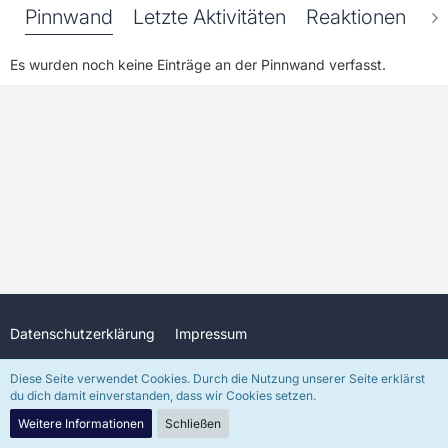
Pinnwand
Letzte Aktivitäten
Reaktionen
Üb
Es wurden noch keine Einträge an der Pinnwand verfasst.
Datenschutzerklärung
Impressum
Diese Seite verwendet Cookies. Durch die Nutzung unserer Seite erklärst
du dich damit einverstanden, dass wir Cookies setzen.
Community-Software:
WoltLab Suite™
In freundlicher Unterstützung durch
DJKenzo
(Discord: djkenzo)
Weitere Informationen
Schließen