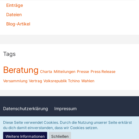
Einträge
Dateien
Blog-Artikel
Tags
Beratung
Charta
Mitteilungen
Presse
Press Release
Versammlung
Vertrag
Volksrepublik Tchino
Wahlen
Datenschutzerklärung
Impressum
Diese Seite verwendet Cookies. Durch die Nutzung unserer Seite erklärst
du dich damit einverstanden, dass wir Cookies setzen.
Community-Software:
WoltLab Suite™
In freundlicher Unterstützung durch
DJKenzo
(Discord: djkenzo)
Weitere Informationen
Schließen